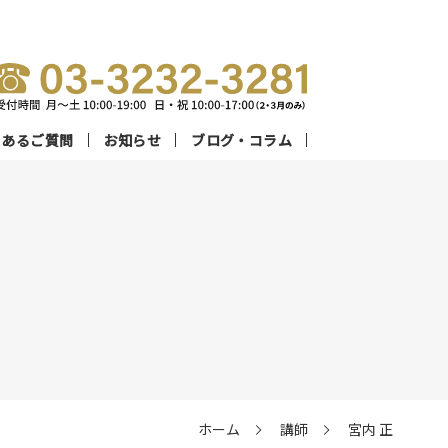
くあるご質問
お知らせ
ブログ・コラム
流プロ講師陣
別指導コース
数字で見る
オンラインコース
設案内
メディカルコネクト
ホーム
講師
宮内 正