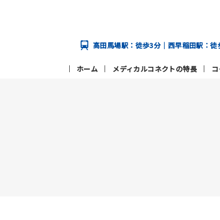
高田馬場駅：徒歩3分｜西早稲田駅：徒
ホーム
メディカルコネクトの特長
コ
メディカルコネクトの特長
コース
学校案内
メディカルコネクトの特長トップページ
学校案内トップページへ