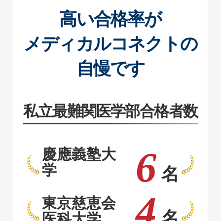
高い合格率が
メディカルコネクトの
自慢です
私立最難関医学部合格者数
6
慶應義塾大
学
名
4
東京慈恵会
名
医科大学