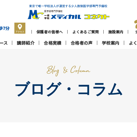
歩7分
保護者の皆様へ
よくあるご質問
施設案内
ース
講師紹介
合格実績
合格者の声
学校案内
よ
ブログ・コラム
一
個
授業の特長
高校生コース
よくあるご質問
プロ担任制度
高卒生コース
保護者の皆様へ
施