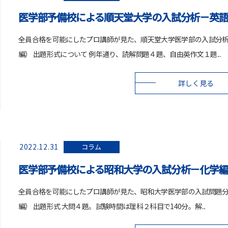
医学部予備校による順天堂大学の入試分析－英
全員合格を可能にしたプロ講師が見た、順天堂大学医学部の入試分
編） 出題形式について 例年通り、読解問題４題、自由英作文１題...
詳しく見る
2022.12.31
コラム
医学部予備校による昭和大学の入試分析－化学
全員合格を可能にしたプロ講師が見た、昭和大学医学部の入試問題
編） 出題形式 大問４題。試験時間は理科２科目で140分。解...