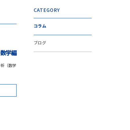
CATEGORY
コラム
ブログ
―数学編
分析（数学