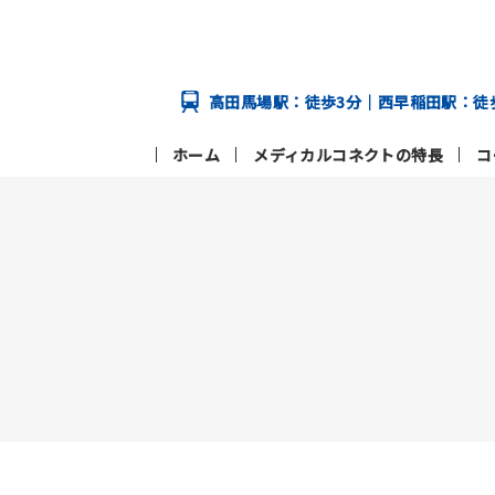
高田馬場駅：徒歩3分｜西早稲田駅：徒
ホーム
メディカルコネクトの特長
コ
メディカルコネクトの特長
コース
学校案内
メディカルコネクトの特長トップページ
学校案内トップページへ