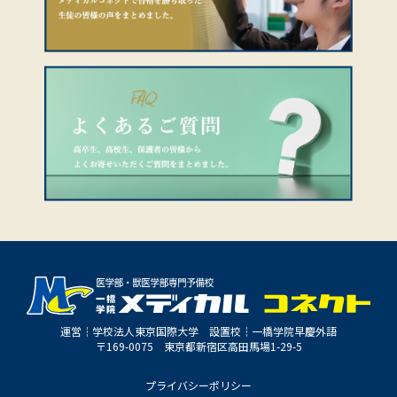
運営┆学校法人東京国際大学 設置校┆一橋学院早慶外語
〒169-0075 東京都新宿区高田馬場1-29-5
プライバシーポリシー